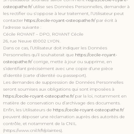
osteopathe.fr/
utilise ses Données Personnelles, demander à
les rectifier ou s’oppose à leur traitement, l’Utilisateur peut
contacter
https://cecile-royant-osteopathe.fr/
par écrit à
l’adresse suivante :
Cécile ROYANT – DPO, ROYANT Cécile
26, rue Neuve 69002 LYON.
Dans ce cas, l’Utilisateur doit indiquer les Données
Personnelles qu’il souhaiterait que
https://cecile-royant-
osteopathe.fr/
corrige, mette à jour ou supprime, en
s’identifiant précisément avec une copie d’une pièce
d’identité (carte d’identité ou passeport).
Les demandes de suppression de Données Personnelles
seront soumises aux obligations qui sont imposées à
https://cecile-royant-osteopathe.fr/
par la loi, notamment en
matière de conservation ou d’archivage des documents.
Enfin, les Utilisateurs de
https://cecile-royant-osteopathe.fr/
peuvent déposer une réclamation auprès des autorités de
contrôle, et notamment de la CNIL
(https://www.cnil.fr/fr/plaintes).