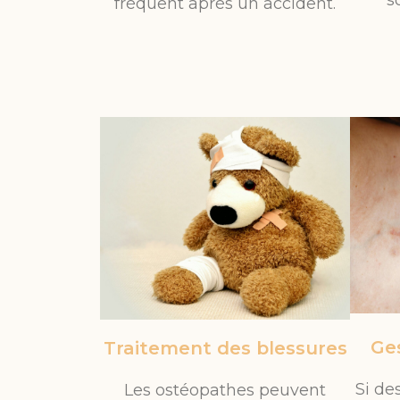
s
fréquent après un accident.
Ges
Traitement des blessures
Si de
Les ostéopathes peuvent