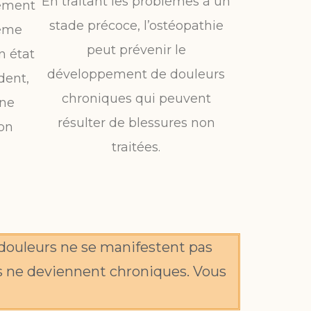
En traitant les problèmes à un
lement
stade précoce, l’ostéopathie
tème
peut prévenir le
n état
développement de douleurs
dent,
chroniques qui peuvent
une
résulter de blessures non
ion
traitées.
douleurs ne se manifestent pas
s ne deviennent chroniques. Vous