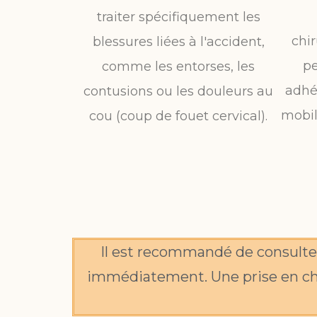
traiter spécifiquement les
chir
blessures liées à l'accident,
pe
comme les entorses, les
adhé
contusions ou les douleurs au
mobili
cou (coup de fouet cervical).
Il est recommandé de consulte
immédiatement. Une prise en cha