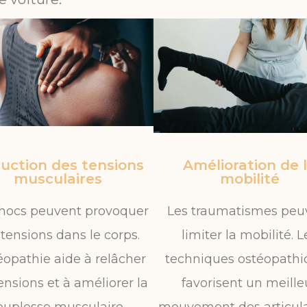
uction des tensions
Amélioration de 
musculaires
mobilité
chocs peuvent provoquer
Les traumatismes peu
tensions dans le corps.
limiter la mobilité. L
éopathie aide à relâcher
techniques ostéopathi
ensions et à améliorer la
favorisent un meille