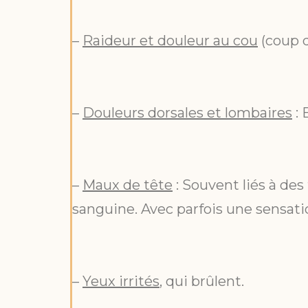
–
Raideur et douleur au cou
(coup d
–
Douleurs dorsales et lombaires
: 
–
Maux de tête
: Souvent liés à des
sanguine. Avec parfois une sensati
–
Yeux irrités
, qui brûlent.